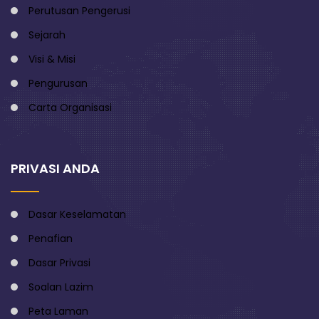
Perutusan Pengerusi
Sejarah
Visi & Misi
Pengurusan
Carta Organisasi
PRIVASI ANDA
Dasar Keselamatan
Penafian
Dasar Privasi
Soalan Lazim
Peta Laman